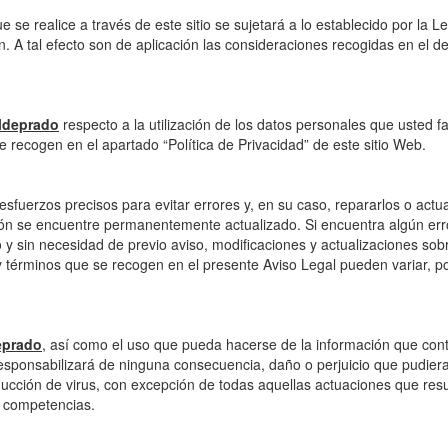
e se realice a través de este sitio se sujetará a lo establecido por la
 A tal efecto son de aplicación las consideraciones recogidas en el dep
ldeprado
respecto a la utilización de los datos personales que usted fac
e recogen en el apartado “Política de Privacidad” de este sitio Web.
esfuerzos precisos para evitar errores y, en su caso, repararlos o actua
ción se encuentre permanentemente actualizado. Si encuentra algún erro
y sin necesidad de previo aviso, modificaciones y actualizaciones sobr
 términos que se recogen en el presente Aviso Legal pueden variar, po
eprado
, así como el uso que pueda hacerse de la información que conti
sponsabilizará de ninguna consecuencia, daño o perjuicio que pudieran
oducción de virus, con excepción de todas aquellas actuaciones que resul
s competencias.