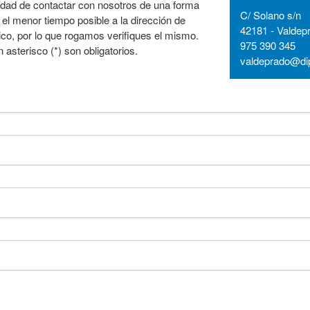
idad de contactar con nosotros de una forma
C/ Solano s/n
 el menor tiempo posible a la dirección de
42181 - Valdepr
co, por lo que rogamos verifiques el mismo.
975 390 345
sterisco (*) son obligatorios.
valdeprado@dip