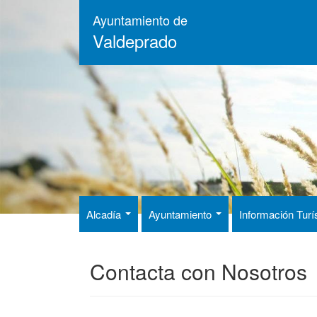
Pasar
Ayuntamiento de
al
Valdeprado
contenido
principal
Alcadía
Ayuntamiento
Información Turí
Contacta con Nosotros